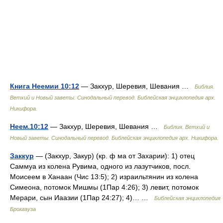
Книга Неемии 10:12
— Закхур, Шеревия, Шевания …
Библия.
Ветхий и Новый заветы. Синодальный перевод. Библейская энциклопедия арх.
Никифора.
Неем.10:12
— Закхур, Шеревия, Шевания …
Библия. Ветхий и
Новый заветы. Синодальный перевод. Библейская энциклопедия арх. Никифора.
Заккур
— (Закхур, Закур) (кр. ф ма от Захарии): 1) отец
Саммуа из колена Рувима, одного из лазутчиков, посл.
Моисеем в Ханаан (Чис 13:5); 2) израильтянин из колена
Симеона, потомок Мишмы (1Пар 4:26); 3) левит, потомок
Мерари, сын Иаазии (1Пар 24:27); 4)… …
Библейская энциклопедия
Брокгауза