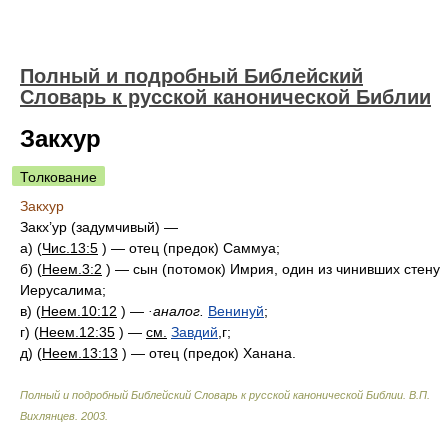
Полный и подробный Библейский
Словарь к русской канонической Библии
Закхур
Толкование
Закхур
Закх’ур (задумчивый) —
а) (
Чис.13:5
) — отец (предок) Саммуа;
б) (
Неем.3:2
) — сын (потомок) Имрия, один из чинивших стену
Иерусалима;
в) (
Неем.10:12
) —
·аналог.
Венинуй
;
г) (
Неем.12:35
) —
см.
Завдий
,г;
д) (
Неем.13:13
) — отец (предок) Ханана.
Полный и подробный Библейский Словарь к русской канонической Библии
.
В.П.
Вихлянцев
.
2003
.