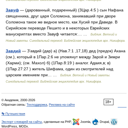
Завуф
— (дарованный, подаренный) (3Цар.4:5 ) сын Нафана
священника, друг царя Соломона, занимавший при дворе
Соломона такое же видное место, как Хусий при Давиде. В
Сирийском переводе Пешито и в некоторых Еврейских
манускриптах вместо Завуф читается:… …
Библия. Ветхий и
Новый заветы. Синодальный перевод. Библейская энциклопедия арх. Никифора.
Завдий
— З’авдий (дар) а) (Нав.7:1 ,17,18) дед (предок) Ахана
(см.), который в 1Пар.2:6 не упомянут между Зарой и Зимри
(Харми); (см. Махол) б) (1Пар.8:19 ) аналог. Адаия,в; в)
(1Пар.27:27 ) житель Шифама, один из смотрителей над
царским имением при… …
Библия. Ветхий и Новый заветы.
Синодальный перевод. Библейская энциклопедия арх. Никифора.
© Академик, 2000-2026
18+
Обратная связь:
Техподдержка
,
Реклама на сайте
👣 Путешествия
Экспорт словарей на сайты
, сделанные на PHP,
Joomla,
Drupal,
WordPress, MODx.