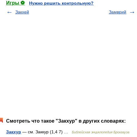
Игры ⚽
Нужно решить контрольную?
Закхей
Замврий
Смотреть что такое "Закхур" в других словарях:
Закхур
— см. Заккур (1,4 7) …
Библейская энциклопедия Брокгауза