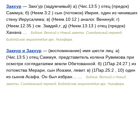
Закхур
— Закх’ур (задумчивый) а) (Чис.13:5 ) отец (предок)
Саммуа; б) (Неем.3:2 ) сын (потомок) Имрия, один из чинивших
стену Иерусалима; в) (Неем.10:12 ) аналог. Венинуй; г)
(Неем.12:35 ) см. Завдий,г; д) (Неем.13:13 ) отец (предок)
Ханана …
Библия. Ветхий и Новый заветы. Синодальный перевод.
Библейская энциклопедия арх. Никифора.
Заккур и Закхур
— (воспоминание) имя шести лиц: а)
(Чис.13:5 ) отец Саммуя, представитель колена Рувимова при
осмотре соглядатаями земли Обетованной. б) (1Пар.24:27 ) из
потомства Мерари, сын Иоазии, левит. в) (1Пар.25:2 , 10) один
из сынов Асафа. Он был избран… …
Библия. Ветхий и Новый
заветы. Синодальный перевод. Библейская энциклопедия арх. Никифора.